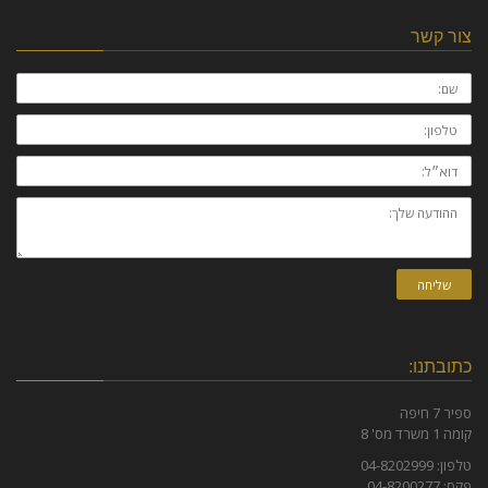
צור קשר
שם:
טלפון:
דוא״ל:
ההודעה
שלך:
שליחה
כתובתנו:
ספיר 7 חיפה
קומה 1 משרד מס' 8
טלפון: 04-8202999
פקס: 04-8200277