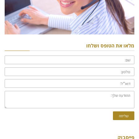
מלאו את הטופס ושלחו
שם:
טלפון:
דוא״ל:
ההודעה
שלך:
שליחה
פייסבוק