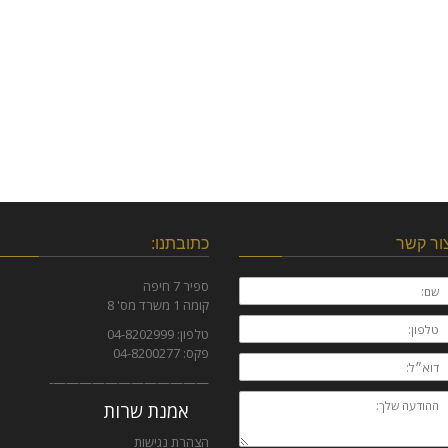
ור קשר
כתובתנו:
ם:
ספיר 7 חיפה
קומה 1 משרד מס' 8
לפון:
טלפון: 04-8202999
פקס: 04-8200277
וא״ל:
————————————-
הודעה
אמנת שרות
לך:
הצהרת נגישות