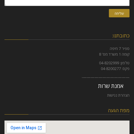
שליחה
כתובתנו:
ספיר 7 חיפה
קומה 1 משרד מס' 8
טלפון: 04-8202999
פקס: 04-8200277
————————————-
אמנת שרות
הצהרת נגישות
מפת הגעה