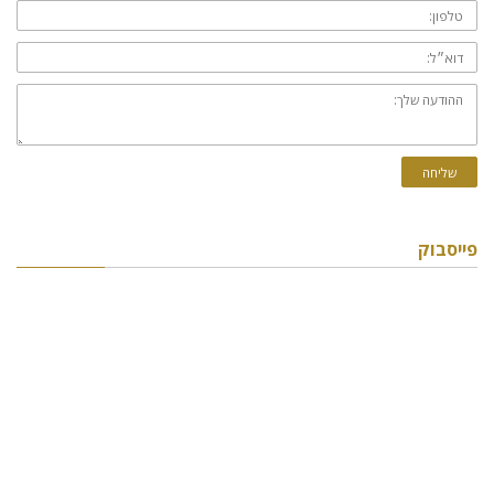
טלפון:
דוא״ל:
ההודעה
שלך:
שליחה
פייסבוק