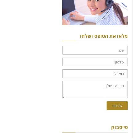
מלאו את הטופס ושלחו
שם:
טלפון:
דוא״ל:
ההודעה
שלך:
שליחה
פייסבוק