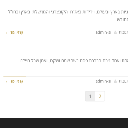
יות בארץ ובעולם, וירידות באג"ח הקונצרני והממשלתי בארץ ובחו"ל
החודש
גובות
admin-si
קרא עוד ←
אחת ואחד מכם בברכת פסח כשר שמח ושקט, ואמן שכל חיילנו
גובות
admin-si
קרא עוד ←
1
2