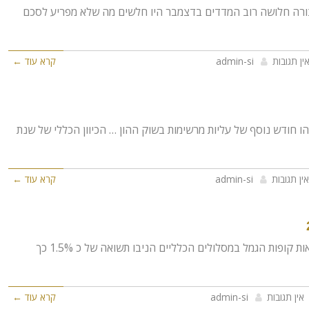
ורה חלושה רוב המדדים בדצמבר היו חלשים מה שלא מפריע לסכם
ין תגובות
admin-si
קרא עוד ←
הו חודש נוסף של עליות מרשימות בשוק ההון … הכיוון הכללי של שנת
אין תגובות
admin-si
קרא עוד ←
לקוחות יקרים, גם בחודש אוקטובר תשואות קופות הגמל במסלולים הכלליים הניבו תשואה של כ 1.5% כך
אין תגובות
admin-si
קרא עוד ←