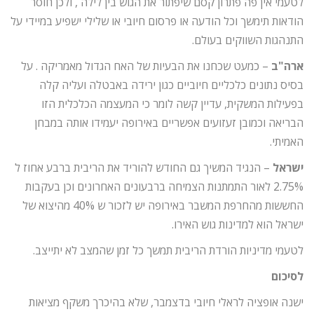
לטעמי אין פה פתרון קסם שיפתור את הגוש בין לילה , ולכן חוסר
הודאות תימשך וכל הודעה או פרסום חיובי או שלילי ישפיע במיידי על
התנהגות השווקים בעולם.
ארה"ב
– כמעט שכחנו את הבעיות של האח הגדול מאמריקה . על
בסיס נתונים כלכליים חיוביים כגון ירידה באבטלה ועליה קלה
בפעילות המשקית, עדיין קשה לומר כי המעצמה הכלכלית הזו
הבריאה וכמובן זעזועים אפשריים באירופה יעמידו אותה במבחן
האמיתי.
ישראל
– הנגיד המשיך גם החודש להוריד את הריבית ברבע אחוז ל
2.75% לאור התמתנות הצמיחה ברבעונים האחרונים וכן בעקבות
החששות מהחרפת המשבר באירופה יש לזכור ש 40% מהיצוא של
ישראל הוא למדינות גוש האירו.
לטעמי מדיניות הורדת הריבית תמשך כל זמן שהמצב לא יתייצב.
לסיכום
ישנה אופציה לראלי חיובי בדצמבר, שלא בהיכרך משקף מציאות