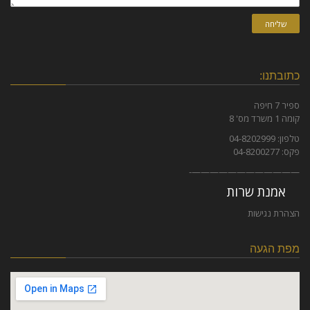
שליחה
כתובתנו:
ספיר 7 חיפה
קומה 1 משרד מס' 8
טלפון: 04-8202999
פקס: 04-8200277
————————————-
אמנת שרות
הצהרת נגישות
מפת הגעה