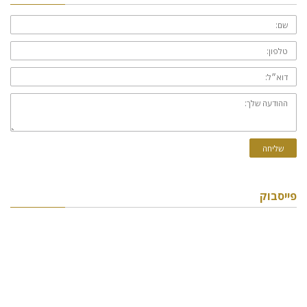
שם:
טלפון:
דוא״ל:
ההודעה
שלך:
שליחה
פייסבוק