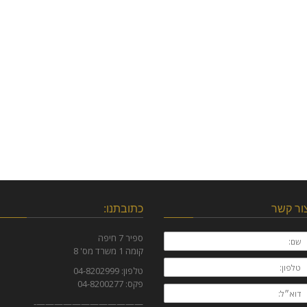
ור קשר
כתובתנו:
ם:
ספיר 7 חיפה
קומה 1 משרד מס' 8
לפון:
טלפון: 04-8202999
פקס: 04-8200277
וא״ל:
————————————-