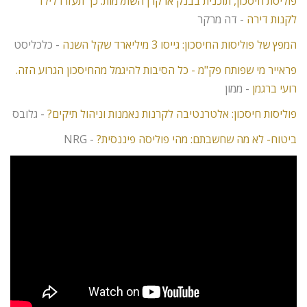
פוליסת חיסכון, תוכנית בבנק או קרן השתלמות: כך תעזרו לילד
לקנות דירה
- דה מרקר
המפץ של פוליסות החיסכון: גייסו 3 מיליארד שקל השנה
- כלכליסט
פראייר מי שפותח פק"מ - כל הסיבות להיגמל מהחיסכון הגרוע הזה.
רועי ברגמן
- ממון
פוליסות חיסכון: אלטרנטיבה לקרנות נאמנות וניהול תיקים?
- גלובס
ביטוח- לא מה שחשבתם: מהי פוליסה פיננסית?
- NRG