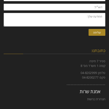
דוא״ל:
ההודעה
שלך:
שליחה
כתובתנו:
ספיר 7 חיפה
קומה 1 משרד מס' 8
טלפון: 04-8202999
פקס: 04-8200277
————————————-
אמנת שרות
הצהרת נגישות