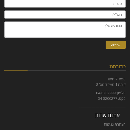
טלפון:
דוא״ל:
ההודעה
שלך:
שליחה
כתובתנו:
ספיר 7 חיפה
קומה 1 משרד מס' 8
טלפון: 04-8202999
פקס: 04-8200277
————————————-
אמנת שרות
הצהרת נגישות