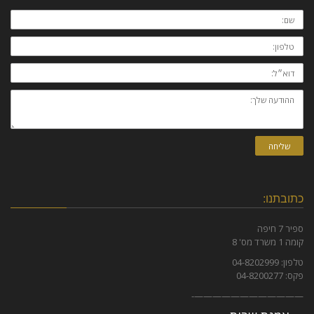
שם:
טלפון:
דוא״ל:
ההודעה
שלך:
שליחה
כתובתנו:
ספיר 7 חיפה
קומה 1 משרד מס' 8
טלפון: 04-8202999
פקס: 04-8200277
————————————-