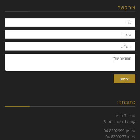
צור קשר
שם:
טלפון:
דוא״ל:
ההודעה
שלך:
שליחה
כתובתנו:
ספיר 7 חיפה
קומה 1 משרד מס' 8
טלפון: 04-8202999
פקס: 04-8200277