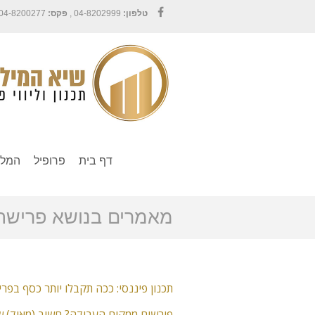
טלפון:
04-8202999 ,
פקס:
04-8200277
Facebook
דף בית
פרופיל
המלצ
מאמרים בנושא פרישה
תכנון פיננסי: ככה תקבלו יותר כסף בפר
פורשים ממקום העבודה? חשוב (מאוד) שתכירו את 