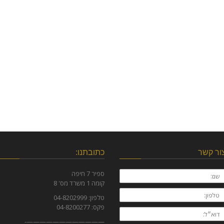
ור קשר
כתובתנו:
ם:
ספיר 7 חיפה
קומה 1 משרד מס' 8
לפון:
טלפון: 04-8202999
פקס: 04-8200277
וא״ל:
————————————-